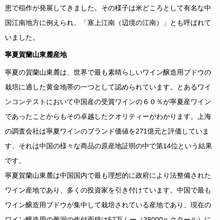
恵で稲作が発展してきました。その様子は米どころとして有名な中
国江南地方に例えられ、「塞上江南（辺境の江南）」とも呼ばれて
いました。
寧夏賀蘭山東麓産地
寧夏の賀蘭山東麓は、世界で最も素晴らしいワイン醸造用ブドウの
栽培に適した黄金地帯の一つとして認められています。とあるワイ
ンコンテストにおいて中国産の受賞ワインの６０％が寧夏産ワイン
であったことからもその卓越したクオリティーがわかります。上海
の調査会社は寧夏ワインのブランド価値を271億元と評価していま
す、それは中国の様々な商品の原産地証明の中で第14位という結果
です。
寧夏賀蘭山東麓は中国国内で最も理想的に政府により法整備された
ワイン産地であり、多くの投資家を引き付けています。中国で最も
ワイン醸造用ブドウが集中して栽培されている産地であり、現在の
ワイン醸造用の葡洞の作付面積は57万ムー（38000ヘクタール）に