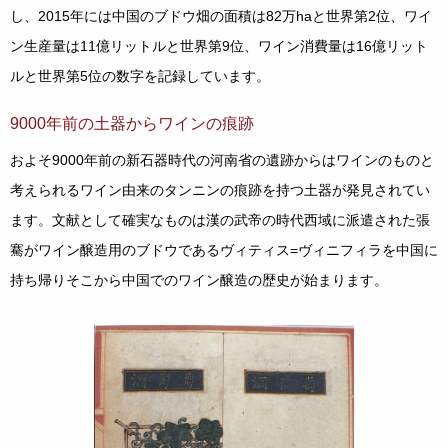
し、2015年には中国のブドウ畑の面積は82万haと世界第2位、ワイ
ン生産量は11億リットルと世界第9位、ワイン消費量は16億リット
ルと世界第5位の数字を記録しています。
9000年前の土器からワインの痕跡
およそ9000年前の新石器時代の河南省の遺跡からはワインのものと
考えられるワイン由来のタンニンの痕跡を持つ土器が発見されてい
ます。文献として確実なものは漢の武帝の時代西域に派遣された張
騫がワイン醸造用のブドウであるヴィティス=ヴィニフィラを中国に
持ち帰りそこから中国でのワイン醸造の歴史が始まります。